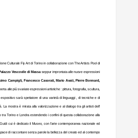
ne Culturale Fly Art di Torino in collaborazione con The Artists Pool di
Palazzo Vescovile di Massa
seppur improntata alle nuove espressioni
imo Campigli, Francesco Casorati, Mario Avati, Pierre Bonnard,
a alle più svariate espressioni artistiche : pittura, fotografia, scultura,
espositivo sarà spettatore di una varietà di linguaggi , di tecniche e di
 La mostra è mirata alla valorizzazione e al dialogo tra gli artisti dell'
 tra Torino e Londra estendendo i confini di questa collaborazione alla
Guidi cui è dedicato il Museo, con l'arte contemporanea nazionale ed
e capace di raccontare senza parole la bellezza del creato ed al contempo