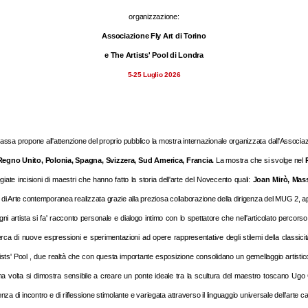
organizzazione:
Associazione Fly Art di Torino
e The Artists' Pool di Londra
5-25 Luglio 2026
a propone all'attenzione del proprio pubblico la mostra internazionale organizzata dall'Associazio
 Regno Unito, Polonia, Spagna, Svizzera, Sud America, Francia.
La mostra che si svolge nel
ate incisioni di maestri che hanno fatto la storia dell'arte del Novecento quali:
Joan Mirò, Mass
 di Arte contemporanea realizzata grazie alla preziosa collaborazione della dirigenza del MUG 2, apert
i artista si fa' racconto personale e dialogo intimo con lo spettatore che nell'articolato percorso 
cerca di nuove espressioni e sperimentazioni ad opere rappresentative degli stilemi della classicità.
tists' Pool , due realtà che con questa importante esposizione consolidano un gemellaggio artistico
a volta si dimostra sensibile a creare un ponte ideale tra la scultura del maestro toscano Ugo 
za di incontro e di riflessione stimolante e variegata attraverso il linguaggio universale dell'art