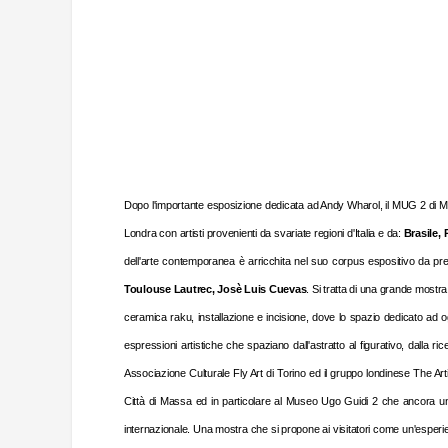
Dopo l'importante esposizione dedicata ad Andy Wharol, il MUG 2 di Mass
Londra con artisti provenienti da svariate regioni d'Italia e da:
Brasile,
dell'arte contemporanea è arricchita nel suo corpus espositivo da pregi
Toulouse Lautrec, Josè Luis Cuevas
. Si tratta di una grande mostra
ceramica raku, installazione e incisione, dove
lo spazio dedicato ad ogn
espressioni artistiche che spaziano dall'astratto al figurativo, dalla ri
Associazione Culturale Fly Art di Torino ed il gruppo londinese The Ar
Città di Massa ed in particolare al Museo Ugo Guidi 2 che ancora un
internazionale. Una mostra che si propone ai visitatori come un'esperien